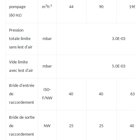
3
-1
pompage
m
h
44
90
196
(60 Hz)
Pression
totale limite
mbar
3.0E-03
sans lest d'air
Vide limite
mbar
5.0E-03
avec lest d'air
Bride d'entrée
ISO-
de
40
40
63
F/NW
raccordement
Bride de sortie
de
NW
25
25
40
raccordement