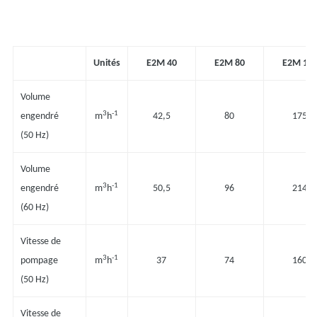
Unités
E2M 40
E2M 80
E2M 17
Volume
3
-1
engendré
m
h
42,5
80
175
(50 Hz)
Volume
3
-1
engendré
m
h
50,5
96
214
(60 Hz)
Vitesse de
3
-1
pompage
m
h
37
74
160
(50 Hz)
Vitesse de