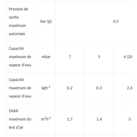
Pression de
sortie
bar (g)
0,5
maximum
autorisée
Capacité
maximum de
mbar
7
5
4 (20*)
vapeur d'eau
Capacité
-1
maximum de
kgh
0.2
0,3
2,4
vapeur d'eau
Débit
3
-1
maximum du
m
h
1,7
1,4
3
lest d'air