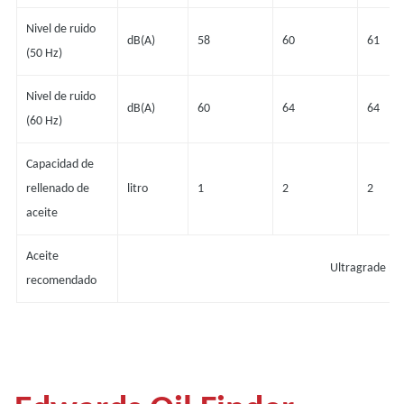
Nivel de ruido
dB(A)
58
60
61
(50 Hz)
Nivel de ruido
dB(A)
60
64
64
(60 Hz)
Capacidad de
rellenado de
litro
1
2
2
aceite
Aceite
Ultragrade En
recomendado