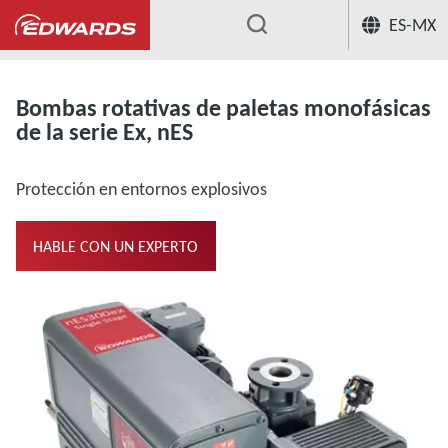
ES-MX
...
Oil Rotary Vane Single Stage
Bombas
Bombas rotativas de paletas monofásicas
de la serie Ex, nES
Protección en entornos explosivos
HABLE CON UN EXPERTO