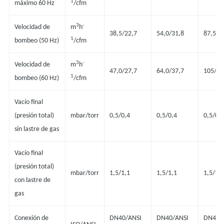
1
máximo 60 Hz
/cfm
3
-
Velocidad de
m
h
38,5/22,7
54,0/31,8
87,5/5
1
bombeo (50 Hz)
/cfm
3
-
Velocidad de
m
h
47,0/27,7
64,0/37,7
105/61
1
bombeo (60 Hz)
/cfm
Vacío final
(presión total)
mbar/torr
0,5/0,4
0,5/0,4
0,5/0,4
sin lastre de gas
Vacío final
(presión total)
mbar/torr
1,5/1,1
1,5/1,1
1,5/1,1
con lastre de
gas
ANSI
Conexión de
DN40/
DN40/ANSI
DN40/