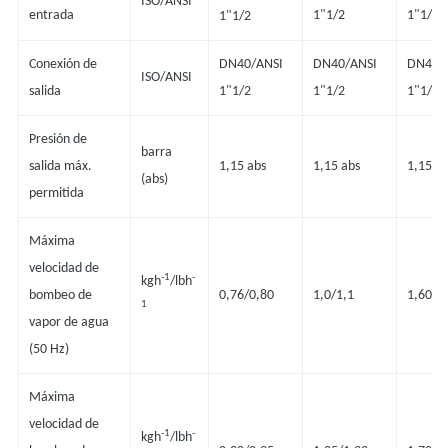
ISO/ANSI
1"1/2
entrada
1"1/2
1"1/2
Conexión de
DN40/ANSI
DN40/ANSI
DN40/
ISO/ANSI
salida
1"1/2
1"1/2
1"1/2
Presión de
barra
salida máx.
1,15 abs
1,15 abs
1,15 ab
(abs)
permitida
Máxima
velocidad de
-1
-
kgh
/lbh
bombeo de
0,76/0,80
1,0/1,1
1,60/1
1
vapor de agua
(50 Hz)
Máxima
velocidad de
-1
-
kgh
/lbh