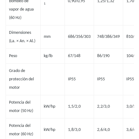
bombeo de
0,90/0,95
1,25/1,32
1,70/1
1
vapor de agua
(60 Hz)
Dimensiones
mm
686/356/303
748/386/349
810/43
(La. × An. × Al.)
Peso
kg/lb
67/148
86/190
104/23
Grado de
protección del
IP55
IP55
IP55
motor
Potencia del
kW/hp
1,5/2,0
2,2/3,0
3,0/5,0
motor (50 Hz)
Potencia del
kW/hp
1,8/3,0
2,6/4,0
3,6/6,0
motor (60 Hz)