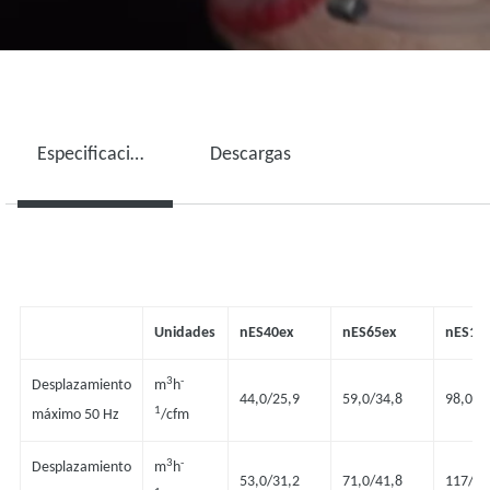
Especificaciones técnicas
Descargas
Unidades
nES40ex
nES65ex
nES10
3
-
Desplazamiento
m
h
44,0/25,9
59,0/34,8
98,0/5
1
máximo 50 Hz
/cfm
3
-
Desplazamiento
m
h
53,0/31,2
71,0/41,8
117/68