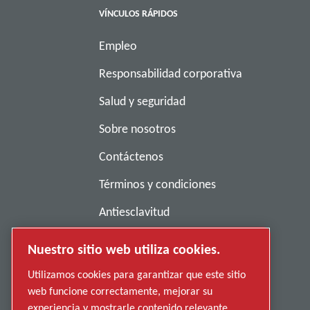
VÍNCULOS RÁPIDOS
Empleo
Responsabilidad corporativa
Salud y seguridad
Sobre nosotros
Contáctenos
Términos y condiciones
Antiesclavitud
Política de privacidad
Nuestro sitio web utiliza cookies.
Denunciar una conducta indebida
Utilizamos cookies para garantizar que este sitio
web funcione correctamente, mejorar su
Proveedores
experiencia y mostrarle contenido relevante.