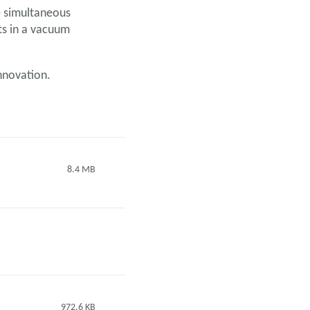
e simultaneous
ts in a vacuum
nnovation.
8.4 MB
972.6 KB