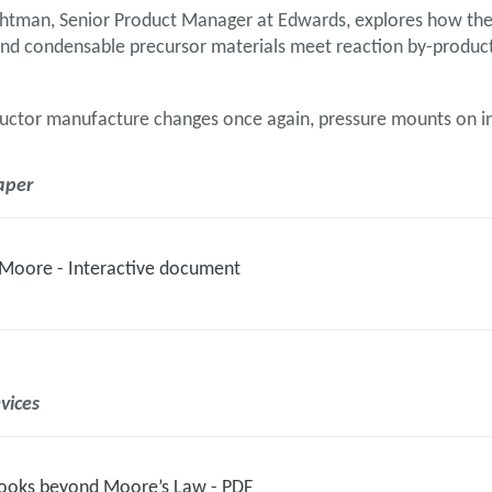
rightman, Senior Product Manager at Edwards, explores how th
and condensable precursor materials meet reaction by-produc
ductor manufacture changes once again, pressure mounts on i
paper
Moore - Interactive document
vices
looks beyond Moore’s Law - PDF