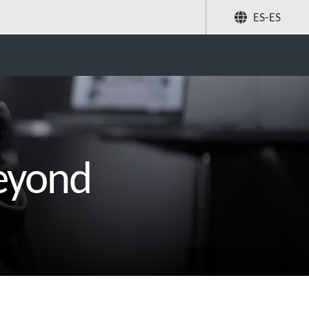
ES-ES
Buscar
eyond