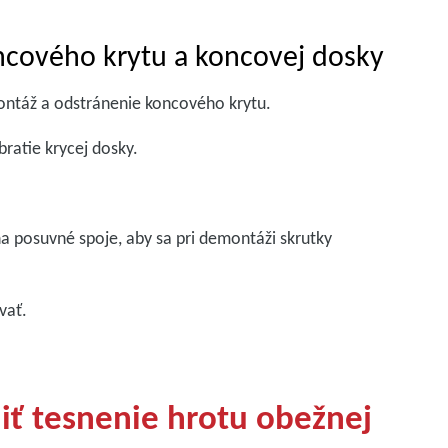
ncového krytu a koncovej dosky
ontáž a odstránenie koncového krytu.
ratie krycej dosky.
na posuvné spoje, aby sa pri demontáži skrutky
ovať.
iť tesnenie hrotu obežnej