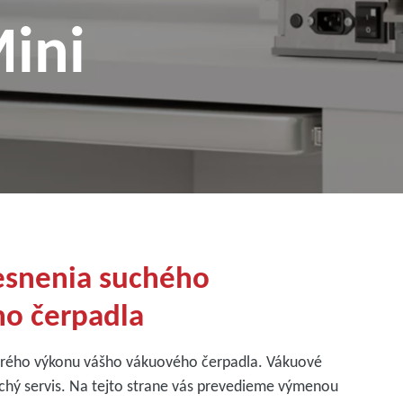
ini
esnenia suchého
ho čerpadla
obrého výkonu vášho vákuového čerpadla. Vákuové
chý servis. Na tejto strane vás prevedieme výmenou