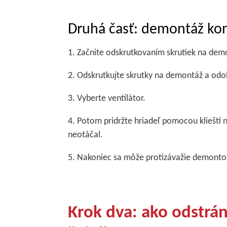
Druhá časť: demontáž ko
1. Začnite odskrutkovaním skrutiek na dem
2. Odskrutkujte skrutky na demontáž a odob
3. Vyberte ventilátor.
4. Potom pridržte hriadeľ pomocou klieští 
neotáčal.
5. Nakoniec sa môže protizávažie demont
Krok dva: ako odstrán