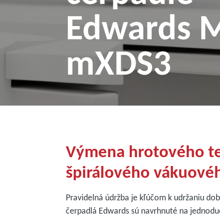
Edwards M
mXDS3
Výmena hrotového t
špirálového vákuové
Pravidelná údržba je kľúčom k udržaniu d
čerpadlá Edwards sú navrhnuté na jednodu