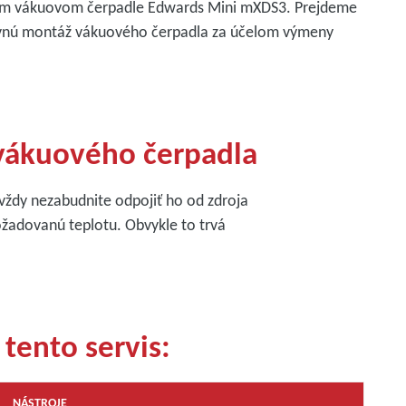
vom vákuovom čerpadle Edwards Mini mXDS3. Prejdeme
tovnú montáž vákuového čerpadla za účelom výmeny
 vákuového čerpadla
ždy nezabudnite odpojiť ho od zdroja
žadovanú teplotu. Obvykle to trvá
tento servis:
NÁSTROJE