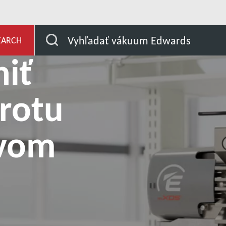
rotu na suchom špirálovom vákuovom čerpadle Edwards mXDS
Vyhľadať vákuum Edwards
EARCH
iť
hrotu
ovom