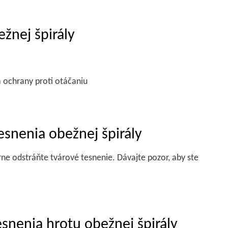
ežnej špirály
a ochrany proti otáčaniu
esnenia obežnej špirály
rne odstráňte tvárové tesnenie. Dávajte pozor, aby ste
esnenia hrotu obežnej špirály