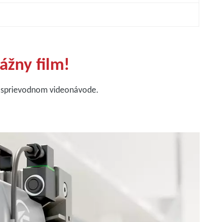
tážny film!
 v sprievodnom videonávode.