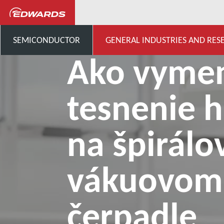
...
Ako vymeniť tesnenie h
SEMICONDUCTOR
GENERAL INDUSTRIES AND RES
Ako vymen
tesnenie 
na špirál
vákuovom
čerpadle