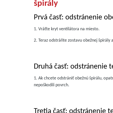
špirály
Prvá časť: odstránenie ob
1. Vráťte kryt ventilátora na miesto.
2. Teraz odstráňte zostavu obežnej špirály 
Druhá časť: odstránenie t
1. Ak chcete odstrániť obežnú špirálu, opat
nepoškodili povrch.
Tretia časť: odstránenie t