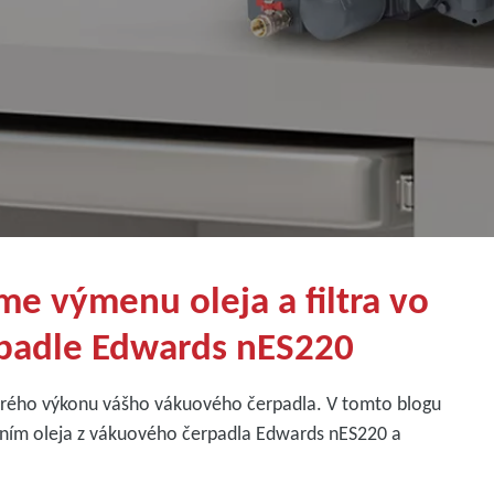
me výmenu oleja a filtra vo
padle Edwards nES220
obrého výkonu vášho vákuového čerpadla. V tomto blogu
ením oleja z vákuového čerpadla Edwards nES220 a