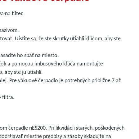
 na filter.
mazivom.
vať. Uistite sa, že ste skrutky utiahli kľúčom, aby ste
 nasaďte ho späť na miesto.
žok a pomocou imbusového kľúča namontujte
 aby ste ju utiahli.
ej. Pre vákuové čerpadlo je potrebných približne 7 až
filtra.
vom čerpadle nES200. Pri likvidácii starých, poškodených
dodržiavať miestne predpisy a zásoby skladujte na