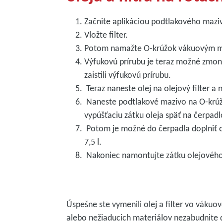
Začnite aplikáciou podtlakového maziva
Vložte filter.
Potom namažte O-krúžok vákuovým 
Výfukovú prírubu je teraz možné zmonto
zaistili výfukovú prírubu.
Teraz naneste olej na olejový filter a
Naneste podtlakové mazivo na O-krú
vypúšťaciu zátku oleja späť na čerpadlo,
Potom je možné do čerpadla doplniť ol
7,5 l.
Nakoniec namontujte zátku olejového 
Úspešne ste vymenili olej a filter vo vákuo
alebo nežiaducich materiálov nezabudnite 