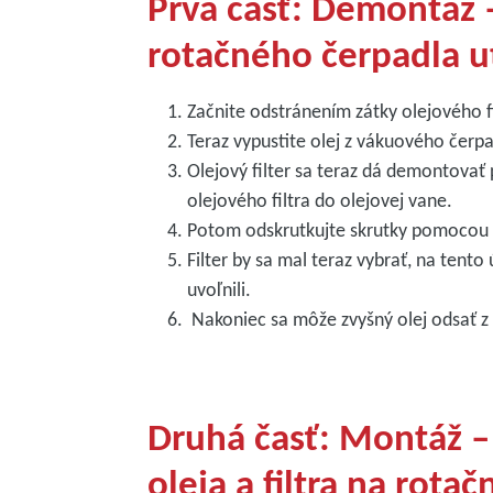
Prvá časť: Demontáž – 
rotačného čerpadla 
Začnite odstránením zátky olejového fi
Teraz vypustite olej z vákuového čerpa
Olejový filter sa teraz dá demontovať
olejového filtra do olejovej vane.
Potom odskrutkujte skrutky pomocou 1
Filter by sa mal teraz vybrať, na tent
uvoľnili.
Nakoniec sa môže zvyšný olej odsať z
Druhá časť: Montáž 
oleja a filtra na rot