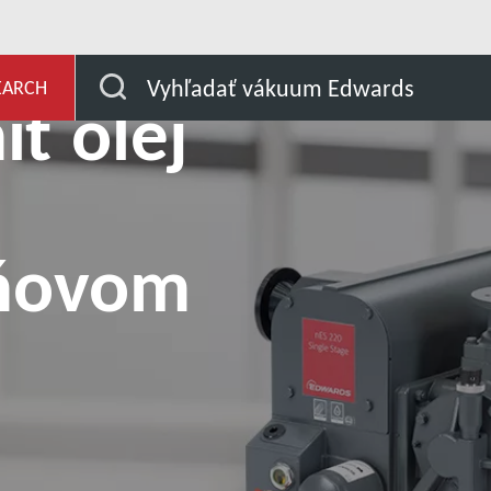
r na jednostupňovom rotačnom čerpadle s olejovým tesnením
Vyhľadať vákuum Edwards
EARCH
ť olej
pňovom