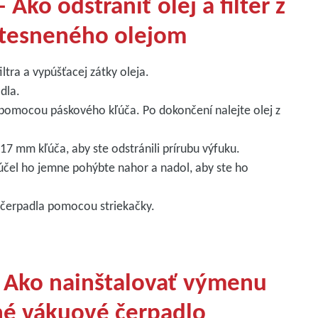
Ako odstrániť olej a filter z
utesneného olejom
ltra a vypúšťacej zátky oleja.
dla.
 pomocou páskového kľúča. Po dokončení nalejte olej z
7 mm kľúča, aby ste odstránili prírubu výfuku.
o účel ho jemne pohýbte nahor a nadol, aby ste ho
 čerpadla pomocou striekačky.
– Ako nainštalovať výmenu
ačné vákuové čerpadlo