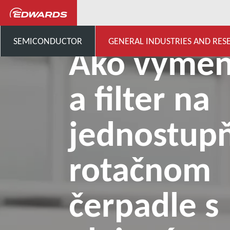
...
Ako vymeniť olej a filte
SEMICONDUCTOR
GENERAL INDUSTRIES AND RES
Ako vymeni
a filter na
jednostu
rotačnom
čerpadle s