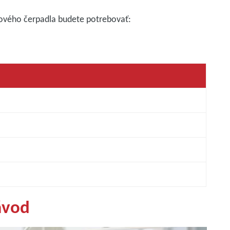
uového čerpadla budete potrebovať:
ávod