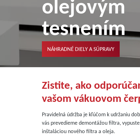
olejovým
tesnením
NÁHRADNÉ DIELY A SÚPRAVY
Zistite, ako odporúča
vašom vákuovom čer
Pravidelná údržba je kľúčom k udržaniu d
vás prevedieme demontážou filtra, vypust
inštaláciou nového filtra a oleja.