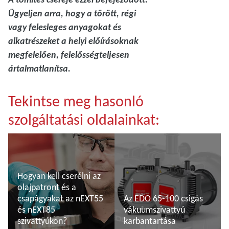
Ügyeljen arra, hogy a törött, régi
vagy felesleges anyagokat és
alkatrészeket a helyi előírásoknak
megfelelően, felelősségteljesen
ártalmatlanítsa.
Tekintse meg hasonló
szolgáltatási oldalainkat:
Hogyan kell cserélni az
olajpatront és a
csapágyakat az nEXT55
Az EDO 65-100 csigás
és nEXT85
vákuumszivattyú
szivattyúkon?
karbantartása