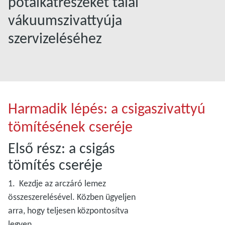
pótalkatrészeket talál
vákuumszivattyúja
szervizeléséhez
Harmadik lépés: a csigaszivattyú
tömítésének cseréje
Első rész: a csigás
tömítés cseréje
1. Kezdje az arczáró lemez
összeszerelésével. Közben ügyeljen
arra, hogy teljesen központosítva
legyen.