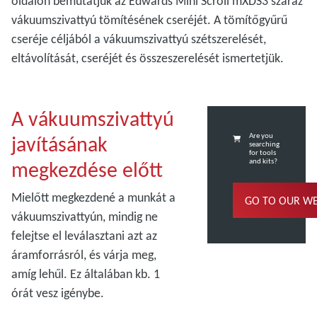
oldalon bemutatjuk az Edwards Mini Scroll mXDS3 száraz
vákuumszivattyú tömítésének cseréjét. A tömítőgyűrű
cseréje céljából a vákuumszivattyú szétszerelését,
eltávolítását, cseréjét és összeszerelését ismertetjük.
A vákuumszivattyú
javításának
Are you
searching
for tools
megkezdése előtt
and kits?
Mielőtt megkezdené a munkát a
GO TO OUR W
vákuumszivattyún, mindig ne
felejtse el leválasztani azt az
áramforrásról, és várja meg,
amíg lehűl. Ez általában kb. 1
órát vesz igénybe.