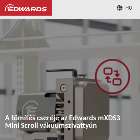
HU
...
Az Edwards mXDS3 száraz csigás vákuumsz
A tömítés cseréje az Edwards mXDS3
Mini Scroll vákuumszivattyún