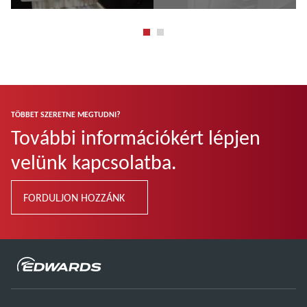
További tudnivalók
További tudnivalók
TÖBBET SZERETNE MEGTUDNI?
További információkért lépjen
velünk kapcsolatba.
FORDULJON HOZZÁNK