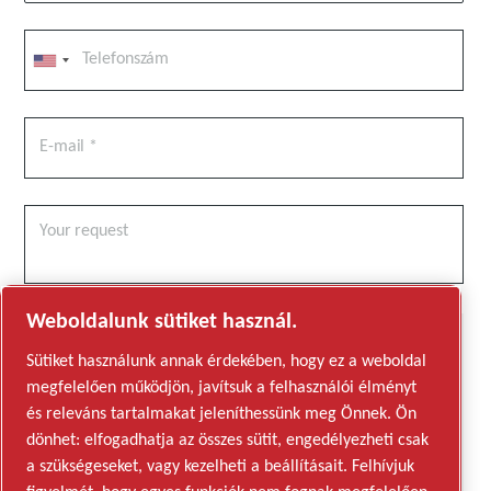
Weboldalunk sütiket használ.
A kérelem beküldése után az Edwards fel tudja venni Önnel a
Sütiket használunk annak érdekében, hogy ez a weboldal
kapcsolatot a rendelkezésre álló információ alapján. További
megfelelően működjön, javítsuk a felhasználói élményt
tudnivalókat az adatvédelmi nyilatkozatunkban talál.
és releváns tartalmakat jeleníthessünk meg Önnek. Ön
dönhet: elfogadhatja az összes sütit, engedélyezheti csak
Elolvastam és elfogadom az adatvédelmi szabályzatot
a szükségeseket, vagy kezelheti a beállításait. Felhívjuk
I would like to receive communications from Edwards Vacuum