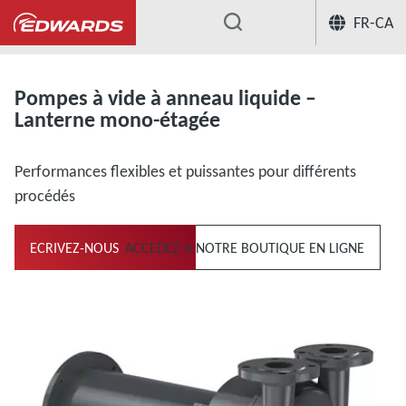
FR-CA
...
Pompes à anneau liquide
Pompes à
Pompes à vide à anneau liquide –
Lanterne mono-étagée
Performances flexibles et puissantes pour différents
procédés
ECRIVEZ-NOUS
ACCEDEZ A NOTRE BOUTIQUE EN LIGNE