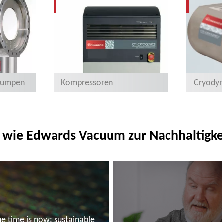
pumpen
Kompressoren
Cryodyn
 wie Edwards Vacuum zur Nachhaltigkei
e time is now: sustainable