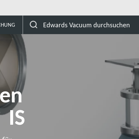
ufige Kryopumpen On-Board® IS
Edwards Vacuum durchsuchen
SCHUNG
en
 IS