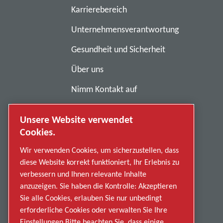
Karrierebereich
Unternehmensverantwortung
Gesundheit und Sicherheit
Über uns
Nimm Kontakt auf
Geschäftsbedingungen
Unsere Website verwendet
Anti-Sklaverei
Cookies.
Datenschutzerklärung
Wir verwenden Cookies, um sicherzustellen, dass
diese Website korrekt funktioniert, Ihr Erlebnis zu
Fehlverhalten melden
verbessern und Ihnen relevante Inhalte
anzuzeigen. Sie haben die Kontrolle: Akzeptieren
Lieferanten
Sie alle Cookies, erlauben Sie nur unbedingt
Barrierefreiheit
erforderliche Cookies oder verwalten Sie Ihre
Einstellungen Bitte beachten Sie, dass einige