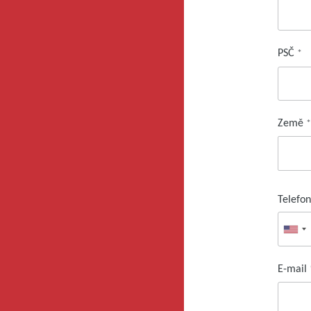
PSČ
*
Země
Telefo
E-mail