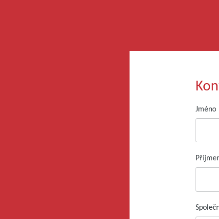
Kon
Jméno
Příjme
Společ