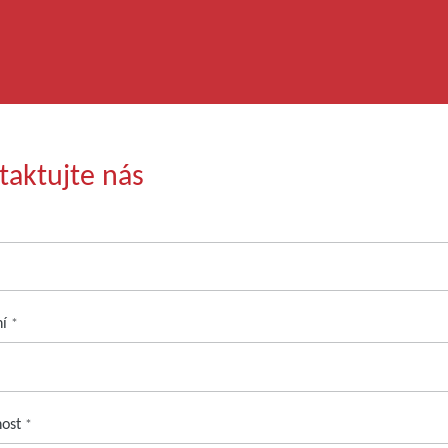
taktujte nás
ní
*
nost
*